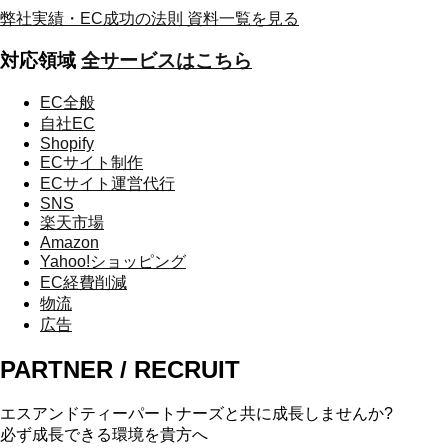
弊社実績・EC成功の法則
資料一覧を見る
対応領域
全サービスはこちら
EC全般
自社EC
Shopify
ECサイト制作
ECサイト運営代行
SNS
楽天市場
Amazon
Yahoo!ショッピング
EC経費削減
物流
広告
PARTNER / RECRUIT
エスアンドティーパートナーズと共に成長しませんか?
必ず成長できる環境を貴方へ