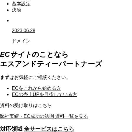
基本設定
決済
2023.06.28
ドメイン
ECサイト
のことなら
エスアンドティーパートナーズ
まずはお気軽にご相談ください。
ECを
これから始める方
ECの
売上UPを目指している方
資料の受け取りはこちら
弊社実績・EC成功の法則
資料一覧を見る
対応領域
全サービスはこちら